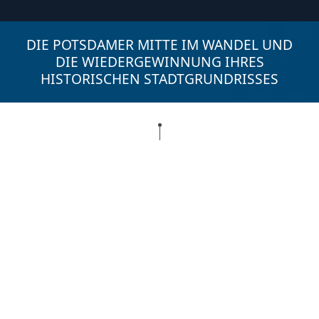
DIE POTSDAMER MITTE IM WANDEL UND
DIE WIEDERGEWINNUNG IHRES
HISTORISCHEN STADTGRUNDRISSES
Potsdamer Mitte
Die Potsdamer Mitte zeigt sich mit einem
neuen Gesicht. Der Landtag auf dem Areal des
früheren Stadtschlosses ist errichtet, die
ersten neuen Häuser entlang der
Uferpromenade Alte Fahrt sind entstanden,
die einst größte Kreuzung der Stadt ist