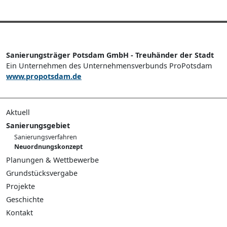
Sanierungsträger Potsdam GmbH - Treuhänder der Stadt
Ein Unternehmen des Unternehmensverbunds ProPotsdam
www.propotsdam.de
Aktuell
Pressemeldungen
Sanierungsgebiet
Publikationen
Sanierungsverfahren
Führungen
Neuordnungskonzept
Planungen & Wettbewerbe
Verkehrsneuordnung
Grundstücksvergabe
Planungswerkstatt Potsdamer Mitte
Bieterwettbewerb Havelufer
Projekte
Integriertes Leitbautenkonzept
Auswahlverfahren Block III
Landtagsneubau
Geschichte
Planungswerkstatt Lustgarten
Vergabeverfahren Block IV
Verkehr Potsdamer Mitte
Wettbewerb Langer Stall
Überblick zur Geschichte
Kontakt
Kultur- und Kreativwirtschaft
Quartier Neuer Markt/Plantage
Wettbewerb Uferpromenade
Archäologie