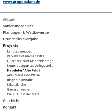
www.propotsdam.de
Aktuell
Pressemeldungen
Sanierungsgebiet
Publikationen
Sanierungsverfahren
Planungen & Wettbewerbe
Führungen
Neuordnungskonzept
Verkehrsneuordnung
Grundstücksvergabe
Planungswerkstatt Potsdamer Mitte
Bieterwettbewerb Havelufer
Projekte
Integriertes Leitbautenkonzept
Auswahlverfahren Block III
Landtagsneubau
Planungswerkstatt Lustgarten
Vergabeverfahren Block IV
Verkehr Potsdamer Mitte
Wettbewerb Langer Stall
Kultur- und Kreativwirtschaft
Quartier Neuer Markt/Plantage
Wettbewerb Uferpromenade
Neuer Lustgarten/ Anlegestelle
Wettbewerb Plantage
Havelufer/ Alte Fahrt
Alter Markt und Plätze
Ringerkolonnade
Nikolaikirche
Garnisonkirche
Die Kultur in der Mitte
Geschichte
Überblick zur Geschichte
Kontakt
Archäologie