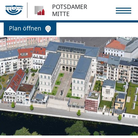
POTSDAMER
MITTE
rojekte
Plan öffnen
fer/ Alte Fahrt