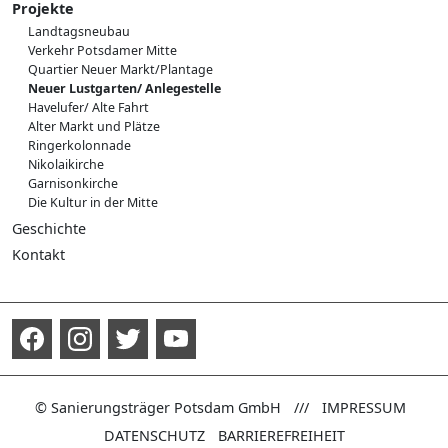
Bieterwettbewerb Havelufer
Projekte
Integriertes Leitbautenkonzept
Auswahlverfahren Block III
Landtagsneubau
Planungswerkstatt Lustgarten
Vergabeverfahren Block IV
Verkehr Potsdamer Mitte
Wettbewerb Langer Stall
Kultur- und Kreativwirtschaft
Quartier Neuer Markt/Plantage
Wettbewerb Uferpromenade
Neuer Lustgarten/ Anlegestelle
Wettbewerb Plantage
Havelufer/ Alte Fahrt
Alter Markt und Plätze
Ringerkolonnade
Nikolaikirche
Garnisonkirche
Die Kultur in der Mitte
Geschichte
Überblick zur Geschichte
Kontakt
Archäologie
Stadtkanal
© Sanierungsträger Potsdam GmbH
///
IMPRESSUM
DATENSCHUTZ
BARRIEREFREIHEIT