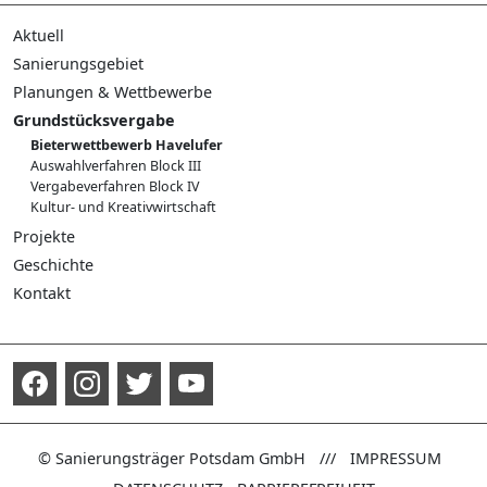
Aktuell
Pressemeldungen
Sanierungsgebiet
Publikationen
Sanierungsverfahren
Planungen & Wettbewerbe
Führungen
Neuordnungskonzept
Verkehrsneuordnung
Grundstücksvergabe
Planungswerkstatt Potsdamer Mitte
Bieterwettbewerb Havelufer
Integriertes Leitbautenkonzept
Auswahlverfahren Block III
Planungswerkstatt Lustgarten
Vergabeverfahren Block IV
Wettbewerb Langer Stall
Kultur- und Kreativwirtschaft
Wettbewerb Uferpromenade
Projekte
Wettbewerb Plantage
Landtagsneubau
Geschichte
Verkehr Potsdamer Mitte
Überblick zur Geschichte
Kontakt
Quartier Neuer Markt/Plantage
Archäologie
Neuer Lustgarten/ Anlegestelle
Stadtkanal
Havelufer/ Alte Fahrt
Alter Markt und Plätze
Ringerkolonnade
Nikolaikirche
Garnisonkirche
Die Kultur in der Mitte
© Sanierungsträger Potsdam GmbH
///
IMPRESSUM